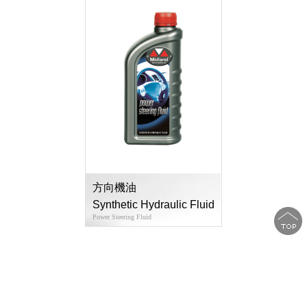
方向機油
Synthetic Hydraulic Fluid
Power Steering Fluid