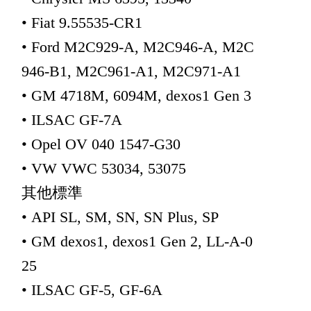
• Fiat 9.55535-CR1
• Ford M2C929-A, M2C946-A, M2C
946-B1, M2C961-A1, M2C971-A1
• GM 4718M, 6094M, dexos1 Gen 3
• ILSAC GF-7A
• Opel OV 040 1547-G30
• VW VWC 53034, 53075
其他標準
• API SL, SM, SN, SN Plus, SP
• GM dexos1, dexos1 Gen 2, LL-A-0
25
• ILSAC GF-5, GF-6A