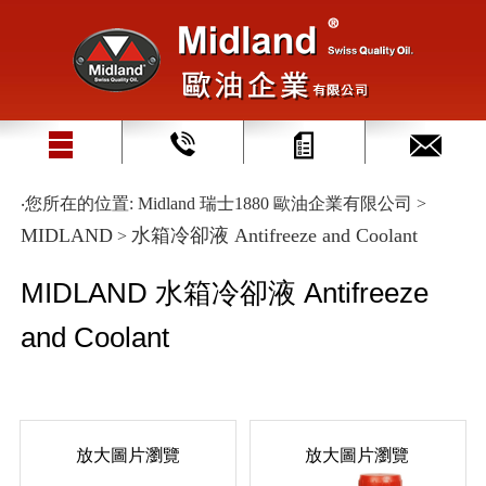
‧您所在的位置: Midland 瑞士1880 歐油企業有限公司 >
MIDLAND
水箱冷卻液 Antifreeze and Coolant
>
MIDLAND
水箱冷卻液 Antifreeze
and Coolant
放大圖片瀏覽
放大圖片瀏覽