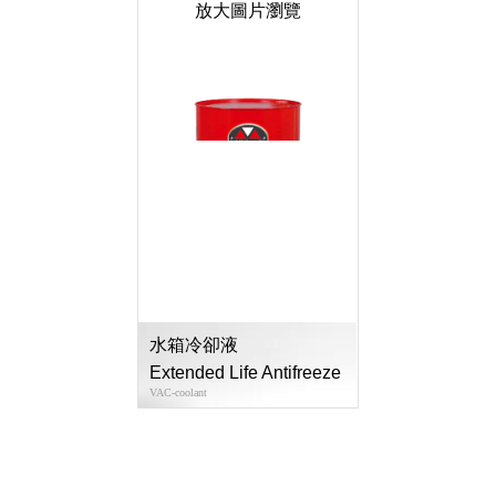
放大圖片瀏覽
水箱冷卻液
Extended Life Antifreeze
VAC-coolant