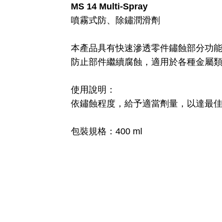
MS 14 Multi-Spray
噴霧式防、除鏽潤滑劑
本產品具有快速滲透零件鏽蝕部分功
防止部件繼續腐蝕，適用於各種金屬
使用說明：
依鏽蝕程度，給予適當劑量，以達最
包裝規格：400 ml