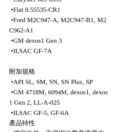
•Fiat 9.55535-CR1
•Ford M2C947-A, M2C947-B1, M2
C962-A1
•GM dexos1 Gen 3
•ILSAC GF-7A
附加規格
•API SL, SM, SN, SN Plus, SP
•GM 4718M, 6094M, dexos1, dexos
1 Gen 2, LL-A-025
•ILSAC GF-5, GF-6A
產品特性