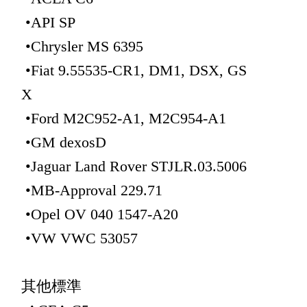
•API SP
•Chrysler MS 6395
•Fiat 9.55535-CR1, DM1, DSX, GS
X
•Ford M2C952-A1, M2C954-A1
•GM dexosD
•Jaguar Land Rover STJLR.03.5006
•MB-Approval 229.71
•Opel OV 040 1547-A20
•VW VWC 53057
其他標準