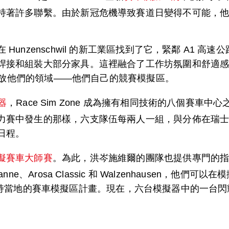
持著許多聯繫。由於新冠危機導致賽道日變得不可能，
unzenschwil 的新工業區找到了它，緊鄰 A1 
接和組裝大部分家具。這裡融合了工作坊氛圍和舒適感，
內開放他們的領域——他們自己的競賽模擬區。
擬器
，Race Sim Zone 成為擁有相同技術的八個賽
力賽中發生的那樣，六支隊伍每兩人一組，與分佈在瑞士各
日程。
擬賽車大師賽
。為此，洪岑施維爾的團隊也提供專門的
. Ursanne、Arosa Classic 和 Walzenhaus
想法，並支持當地的賽車模擬區計畫。現在，六台模擬器中的一