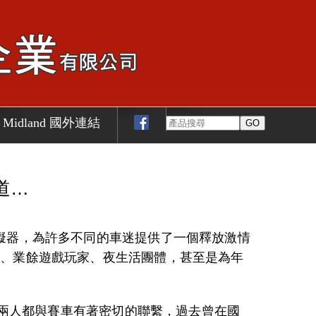
Midland 國外連結
道…
 的六台賽車模擬器，為許多不同的車迷提供了一個釋放激情
迷、業餘遊戲玩家、夜生活團體，甚至是為年
兩人都與賽車有著密切的聯繫，過去曾在國