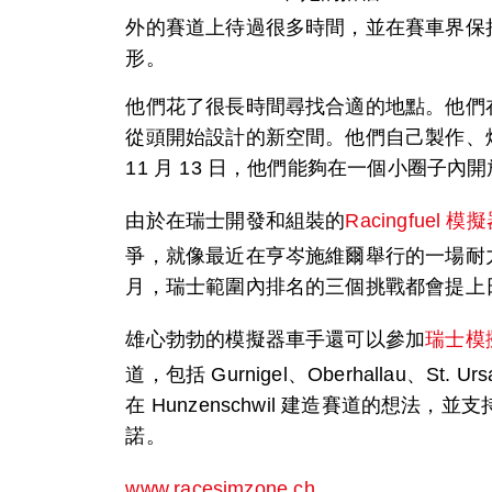
外的賽道上待過很多時間，並在賽車界保
形。
他們花了很長時間尋找合適的地點。他們在 H
從頭開始設計的新空間。他們自己製作、焊
11 月 13 日，他們能夠在一個小圈子
由於在瑞士開發和組裝的
Racingfuel 模
爭，就像最近在亨岑施維爾舉行的一場耐
月，瑞士範圍內排名的三個挑戰都會提上
雄心勃勃的模擬器車手還可以參加
瑞士模
道，包括 Gurnigel、Oberhallau、St
在 Hunzenschwil 建造賽道的
諾。
www.racesimzone.ch