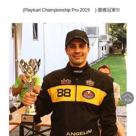
(Playkart Championship Pro 2019
) 榮獲冠軍!!!
🏎
🏁
🎉
🎉
🎉