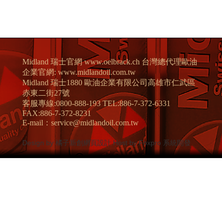
Midland 瑞士官網 www.oelbrack.ch 台灣總代理歐油
企業官網: www.midlandoil.com.tw
Midland 瑞士1880 歐油企業有限公司高雄市仁武區
赤東二街27號
客服專線:0800-888-193 TEL:886-7-372-6331
FAX:886-7-372-8231
E-mail：service@midlandoil.com.tw
Design by 橘子新創網頁設計
Host by Foxpro 系統開發