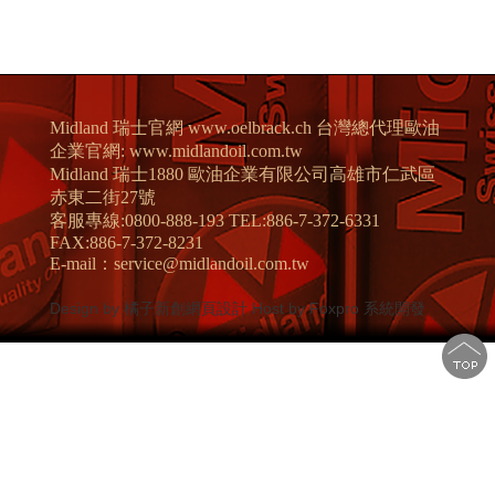
Midland 瑞士官網 www.oelbrack.ch 台灣總代理歐油
企業官網: www.midlandoil.com.tw
Midland 瑞士1880 歐油企業有限公司高雄市仁武區
赤東二街27號
客服專線:0800-888-193 TEL:886-7-372-6331
FAX:886-7-372-8231
E-mail：service@midlandoil.com.tw
Design by 橘子新創網頁設計
Host by Foxpro 系統開發