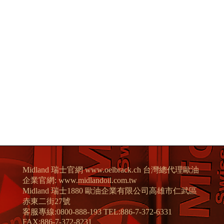
FAX:886-7-372-8231
E-mail：service@midlandoil.com.tw
Design by 橘子新創網頁設計
Host by Foxpro 系統開發